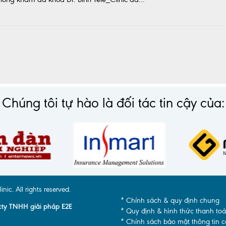
Chúng tôi tự hào là đối tác tin cậy của:
c. All rights reserved.
* Chính sách & quy định chung
y TNHH giải pháp E2E
* Quy định & hình thức thanh to
* Chính sách bảo mật thông tin 