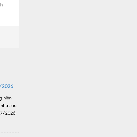
nh
/2026
g niên
 như sau:
/07/2026