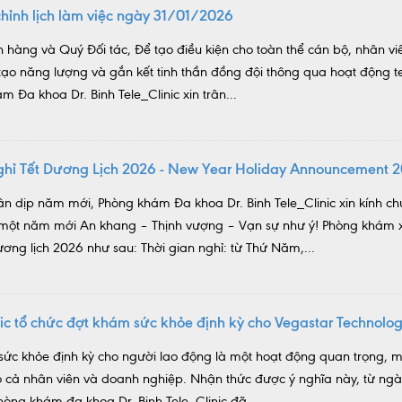
hỉnh lịch làm việc ngày 31/01/2026
 hàng và Quý Đối tác, Để tạo điều kiện cho toàn thể cán bộ, nhân viê
i tạo năng lượng và gắn kết tinh thần đồng đội thông qua hoạt động 
m Đa khoa Dr. Binh Tele_Clinic xin trân...
nghỉ Tết Dương Lịch 2026 - New Year Holiday Announcement 
ân dịp năm mới, Phòng khám Đa khoa Dr. Binh Tele_Clinic xin kính c
 một năm mới An khang – Thịnh vượng – Vạn sự như ý! Phòng khám x
ương lịch 2026 như sau: Thời gian nghỉ: từ Thứ Năm,...
inic tổ chức đợt khám sức khỏe định kỳ cho Vegastar Technolo
sức khỏe định kỳ cho người lao động là một hoạt động quan trọng, m
 cho cả nhân viên và doanh nghiệp. Nhận thức được ý nghĩa này, từ ng
ng khám đa khoa Dr. Binh Tele_Clinic đã...