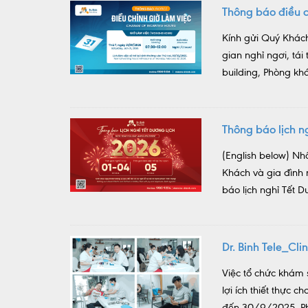
Thông báo điều c
Kính gửi Quý Khách
gian nghỉ ngơi, tá
building, Phòng khá
Thông báo lịch 
(English below) Nh
Khách và gia đình
báo lịch nghỉ Tết D
Dr. Binh Tele_Cl
Việc tổ chức khám 
lợi ích thiết thực
đến 30/9/2025, Phò