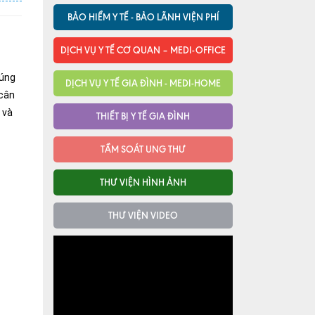
BẢO HIỂM Y TẾ - BẢO LÃNH VIỆN PHÍ
DỊCH VỤ Y TẾ CƠ QUAN – MEDI-OFFICE
húng
DỊCH VỤ Y TẾ GIA ĐÌNH - MEDI-HOME
 cân
 và
THIẾT BỊ Y TẾ GIA ĐÌNH
TẦM SOÁT UNG THƯ
THƯ VIỆN HÌNH ẢNH
THƯ VIỆN VIDEO