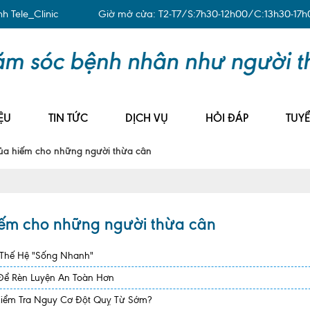
 Tele_Clinic
Giờ mở cửa: T2-T7/S:7h30-12h00/C:13h30-17h
ỆU
TIN TỨC
DỊCH VỤ
HỎI ĐÁP
TUY
của hiếm cho những người thừa cân
iếm cho những người thừa cân
 Thế Hệ "Sống Nhanh"
 Để Rèn Luyện An Toàn Hơn
Kiểm Tra Nguy Cơ Đột Quỵ Từ Sớm?