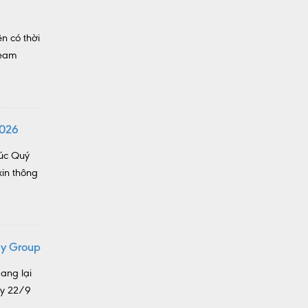
n có thời
team
2026
húc Quý
in thông
gy Group
ang lại
ày 22/9