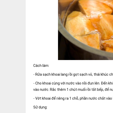
Cách làm:
- Rửa sạch khoai lang rồi gọt sạch vỏ, thái khúc 
- Cho khoai cùng với nước vào nồi đun lên. Đến k
vào nước. Rắc thêm 1 chút muối rồi tắt bếp, để n
- Vớt khoai để riêng ra 1 chỗ, phần nước chắt vào
Sử dụng: