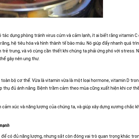
ó tác dụng phòng tránh virus cúm và cảm lạnh, ít ai biết rằng vitamin C
 răng, hệ tiêu hóa và hình thành tế bào máu. Nó giúp đẩy nhanh quá trì
n trẻ trung, và vô cùng cần thiết khi chúng ta phải ứng phó với stress. 
thể gây nên ung thư.
 toàn bộ cơ thể. Vừa là vitamin vừa là một loại hormone, vitamin D tro
ấp thụ đủ ánh nắng. Bệnh trầm cảm theo mùa cũng xuất hiện khi cơ th
ển cảm xúc và năng lượng của chúng ta, và giúp xây dựng xương chắc k
 mạnh
 để có đủ năng lượng, nhưng sắt còn đóng vai trò quan trọng khác tro