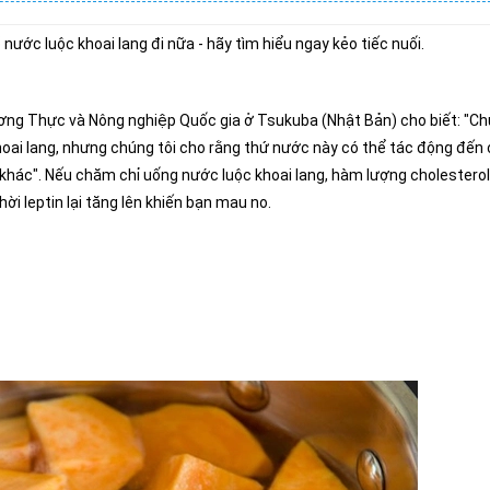
ước luộc khoai lang đi nữa - hãy tìm hiểu ngay kẻo tiếc nuối.
Lương Thực và Nông nghiệp Quốc gia ở Tsukuba (Nhật Bản) cho biết: "C
hoai lang, nhưng chúng tôi cho rằng thứ nước này có thể tác động đến
hác". Nếu chăm chỉ uống nước luộc khoai lang, hàm lượng cholesterol
ời leptin lại tăng lên khiến bạn mau no.