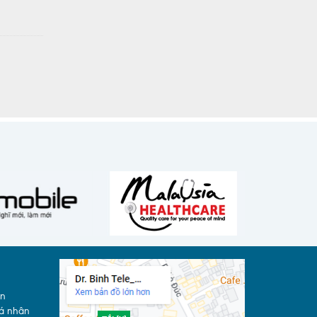
án
cá nhân