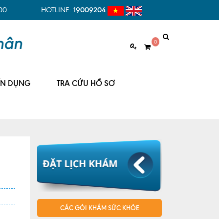
00
HOTLINE:
19009204
0
ỂN DỤNG
TRA CỨU HỒ SƠ
CÁC GÓI KHÁM SỨC KHỎE