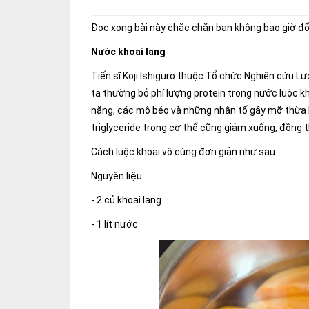
Đọc xong bài này chắc chắn bạn không bao giờ đổ n
Nước khoai lang
Tiến sĩ Koji Ishiguro thuộc Tổ chức Nghiên cứu 
ta thường bỏ phí lượng protein trong nước luộc k
nặng, các mô béo và những nhân tố gây mỡ thừa k
triglyceride trong cơ thể cũng giảm xuống, đồng th
Cách luộc khoai vô cùng đơn giản như sau:
Nguyên liệu:
- 2 củ khoai lang
- 1 lít nước