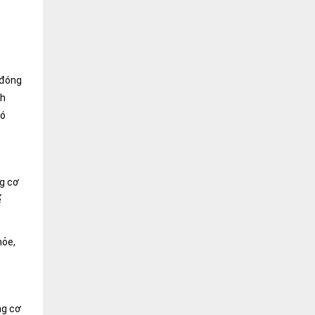
 đóng
nh
Nó
ng cơ
ể
hỏe,
ng cơ