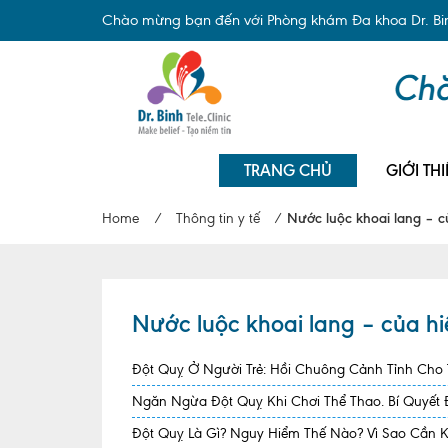
Chào mừng bạn đến với Phòng khám Đa khoa Dr. Binh
TRANG CHỦ
GIỚI THI
Home
/
Thông tin y tế
/
Nước luộc khoai lang – 
Nước luộc khoai lang – của h
Đột Quỵ Ở Người Trẻ: Hồi Chuông Cảnh Tỉnh Cho
Ngăn Ngừa Đột Quỵ Khi Chơi Thể Thao. Bí Quyết
Đột Quỵ Là Gì? Nguy Hiểm Thế Nào? Vì Sao Cần 