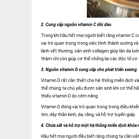
2. Cung cấp nguồn vitamin C dồi dào
Trong khi hầu hết mọi người biết rằng vitamin C c
vai trò quan trọng trong việc hình thành xương và
lành vết thương, sản sinh collagen giúp làn da luô
thậm chí còn giúp cơ thể chống lại các độc tố có 
3. Nguồn vitamin D cung cấp cho phát triển xương
Vitamin D rất cần thiết cho hệ thống miễn dịch và
thể chúng ta chủ yếu được sản sinh khi cơ thể h
thiếu vitamin D do cớm nắng.
Vitamin D đóng vai trò quan trọng trong điều khi
tim, dây thần kinh, da, răng, và hỗ trợ tuyến giáp.
4. Chứa sắt và hỗ trợ một hệ thống miễn dịch khỏe
Hầu hết mọi người đều biết rằng chúng ta cần sắt