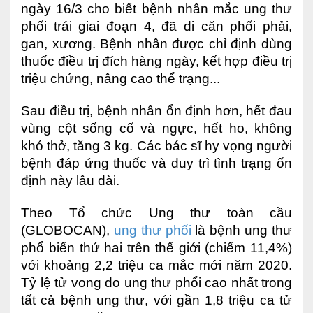
ngày 16/3 cho biết bệnh nhân mắc ung thư
Nội soi tiêu hóa
phổi trái giai đoạn 4, đã di căn phổi phải,
gan, xương. Bệnh nhân được chỉ định dùng
Các gói khám sức khỏe
thuốc điều trị đích hàng ngày, kết hợp điều trị
Gói khám sức khỏe cá nhân định kỳ
triệu chứng, nâng cao thể trạng...
Gói khám tầm soát ung thư sớm
Sau điều trị, bệnh nhân ổn định hơn, hết đau
vùng cột sống cổ và ngực, hết ho, không
Gói quản lý mạn tính
khó thở, tăng 3 kg. Các bác sĩ hy vọng người
Dịch vụ ưu đãi đặc biệt
bệnh đáp ứng thuốc và duy trì tình trạng ổn
định này lâu dài.
Bác sĩ online - Tư vấn từ xa
Theo Tổ chức Ung thư toàn cầu
Bác sĩ gia đình chăm sóc y tế 24/7
(GLOBOCAN),
ung thư phổi
là bệnh ung thư
Nhà thuốc GPP
phổ biến thứ hai trên thế giới (chiếm 11,4%)
với khoảng 2,2 triệu ca mắc mới năm 2020.
Dịch vụ Y tế Cơ quan – MEDI-OFFICE
Tỷ lệ tử vong do ung thư phổi cao nhất trong
tất cả bệnh ung thư, với gần 1,8 triệu ca tử
Dịch vụ Y tế gia đình – MEDI-HOME