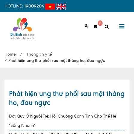
HOTLINE:
19009204
0
GIỚI THIỆU
Home
/
Thông tin y tế
Giới thiệu chung
/
Phát hiện ung thư phổi sau một tháng ho, đau ngực
Tầm nhìn, sứ mệnh
Vì sao nên chọn Dr.Binh Tele_Clinic
Phát hiện ung thư phổi sau một tháng
Đội ngũ y bác sĩ
ho, đau ngực
Cơ sở vật chất
Đột Quỵ Ở Người Trẻ: Hồi Chuông Cảnh Tỉnh Cho Thế Hệ
Hợp tác quốc tế
"Sống Nhanh"
Quy trình khám bệnh tại Dr. Binh