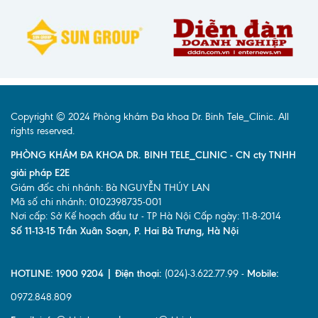
Copyright © 2024 Phòng khám Đa khoa Dr. Binh Tele_Clinic. All
rights reserved.
PHÒNG KHÁM ĐA KHOA DR. BINH TELE_CLINIC - CN cty TNHH
giải pháp E2E
Giám đốc chi nhánh: Bà NGUYỄN THÚY LAN
Mã số chi nhánh: 0102398735-001
Nơi cấp: Sở Kế hoạch đầu tư - TP Hà Nội Cấp ngày: 11-8-2014
Số 11-13-15 Trần Xuân Soạn, P. Hai Bà Trưng, Hà Nội
HOTLINE: 1900 9204 | Điện thoại:
(024)-3.622.77.99 -
Mobile:
0972.848.809