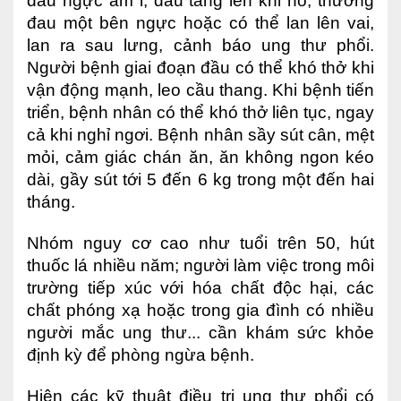
đau ngực âm ỉ, đau tăng lên khi ho, thường
đau một bên ngực hoặc có thể lan lên vai,
lan ra sau lưng, cảnh báo ung thư phổi.
Người bệnh giai đoạn đầu có thể khó thở khi
vận động mạnh, leo cầu thang. Khi bệnh tiến
triển, bệnh nhân có thể khó thở liên tục, ngay
cả khi nghỉ ngơi. Bệnh nhân sầy sút cân, mệt
mỏi, cảm giác chán ăn, ăn không ngon kéo
dài, gầy sút tới 5 đến 6 kg trong một đến hai
tháng.
Nhóm nguy cơ cao như tuổi trên 50, hút
thuốc lá nhiều năm; người làm việc trong môi
trường tiếp xúc với hóa chất độc hại, các
chất phóng xạ hoặc trong gia đình có nhiều
người mắc ung thư... cần khám sức khỏe
định kỳ để phòng ngừa bệnh.
Hiện các kỹ thuật điều trị ung thư phổi có