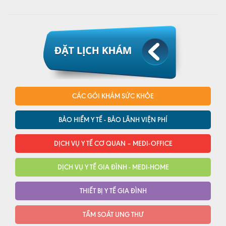
CÁC GÓI KHÁM SỨC KHỎE
BẢO HIỂM Y TẾ - BẢO LÃNH VIỆN PHÍ
DỊCH VỤ Y TẾ CƠ QUAN – MEDI-OFFICE
DỊCH VỤ Y TẾ GIA ĐÌNH - MEDI-HOME
THIẾT BỊ Y TẾ GIA ĐÌNH
TẦM SOÁT UNG THƯ