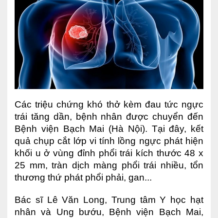
Ngoại
Sản - Phụ Khoa
Nhi
Da Liễu
Mắt
Các triệu chứng khó thở kèm đau tức ngực
Răng Hàm Mặt
trái tăng dần, bệnh nhân được chuyển đến
Bệnh viện Bạch Mai (Hà Nội). Tại đây, kết
Tai Mũi Họng
quả chụp cắt lớp vi tính lồng ngực phát hiện
Vật lý trị liệu hồi phục chức năng
khối u ở vùng đỉnh phổi trái kích thước 48 x
25 mm, tràn dịch màng phổi trái nhiều, tổn
Xét nghiệm
thương thứ phát phổi phải, gan...
Xét nghiệm sàng lọc NIPT
Bác sĩ Lê Văn Long, Trung tâm Y học hạt
Chẩn đoán hình ảnh
nhân và Ung bướu, Bệnh viện Bạch Mai,