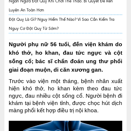
Ngăn Ngừa Đột Quỵ Khi Chơi Thể Thao. Bí Quyết Để Rèn
Luyện An Toàn Hơn
Quy trình khám BHYT
Đột Quỵ Là Gì? Nguy Hiểm Thế Nào? Vì Sao Cần Kiểm Tra
TRANG CHỦ
Hồ sơ năng lực phòng khám
Nguy Cơ Đột Quỵ Từ Sớm?
TIN TỨC
Người phụ nữ 56 tuổi, đến viện khám do
Thông tin y tế
khó thở, ho khan, đau tức ngực và cột
Tin Ưu đãi
sống cổ; bác sĩ chẩn đoán ung thư phổi
Tin sự kiện
giai đoạn muộn, di căn xương gan.
Báo chí nói về chúng tôi
Trước vào viện một tháng, bệnh nhân xuất
hiện khó thở, ho khan kèm theo đau tức
Tin tức BHYT
ngực, đau nhiều cột sống cổ. Người bệnh đi
khám tại bệnh viện tỉnh, được chọc hút dịch
DỊCH VỤ
màng phổi kết hợp điều trị nội khoa.
Các chuyên khoa tại Phòng khám
Nội