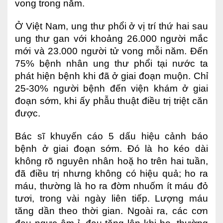
vong trong năm.
Lấy mẫu xét nghiệm tại nhà
Ở Việt Nam, ung thư phổi ở vị trí thứ hai sau
Bảo hiểm Y tế
ung thư gan với khoảng 26.000 người mắc
mới và 23.000 người tử vong mỗi năm. Đến
HỎI ĐÁP
Bảo lãnh viện phí
75% bệnh nhân ung thư phổi tại nước ta
TUYỂN DỤNG
TRA CỨU HỒ SƠ
phát hiện bệnh khi đã ở giai đoạn muộn. Chỉ
25-30% người bệnh đến viện khám ở giai
đoạn sớm, khi ấy phẫu thuật điều trị triệt căn
được.
Bác sĩ khuyến cáo 5 dấu hiệu cảnh báo
bệnh ở giai đoạn sớm. Đó là ho kéo dài
không rõ nguyên nhân hoặ ho trên hai tuần,
đã điều trị nhưng không có hiệu quả; ho ra
máu, thường là ho ra đờm nhuốm ít máu đỏ
tươi, trong vài ngày liên tiếp. Lượng máu
tăng dần theo thời gian. Ngoài ra, các cơn