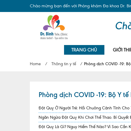
Chào mừng bạn đến với Phòng khám Đa khoa Dr. Binh
TRANG CHỦ
GIỚI THI
Home
/
Thông tin y tế
/
Phòng dịch COVID -19: B
Phòng dịch COVID -19: Bộ Y t
Đột Quỵ Ở Người Trẻ: Hồi Chuông Cảnh Tỉnh Cho
Ngăn Ngừa Đột Quỵ Khi Chơi Thể Thao. Bí Quyết
Đột Quỵ Là Gì? Nguy Hiểm Thế Nào? Vì Sao Cần 