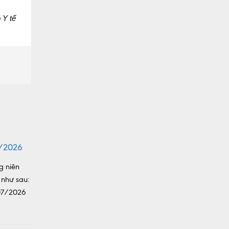
 Y tế
/2026
g niên
 như sau:
/07/2026