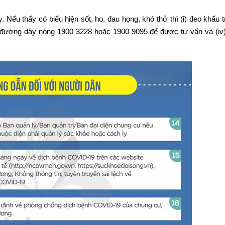
 Nếu thấy có biểu hiện sốt, ho, đau họng, khó thở thì (i) đeo khẩu t
 cho đường dây nóng 1900 3228 hoặc 1900 9095 để được tư vấn và (iv