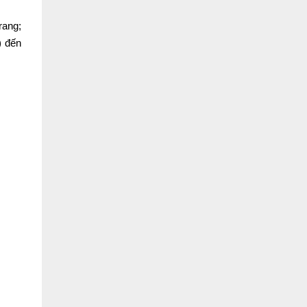
rang;
) đến