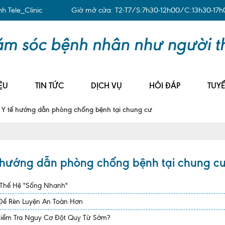
 Tele_Clinic
Giờ mở cửa: T2-T7/S:7h30-12h00/C:13h30-17h
ỆU
TIN TỨC
DỊCH VỤ
HỎI ĐÁP
TUY
ộ Y tế hướng dẫn phòng chống bệnh tại chung cư
ế hướng dẫn phòng chống bệnh tại chung c
 Thế Hệ "Sống Nhanh"
 Để Rèn Luyện An Toàn Hơn
Kiểm Tra Nguy Cơ Đột Quỵ Từ Sớm?