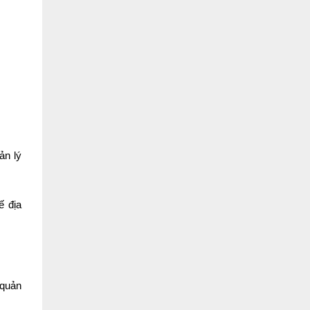
ản lý
ế địa
 quản