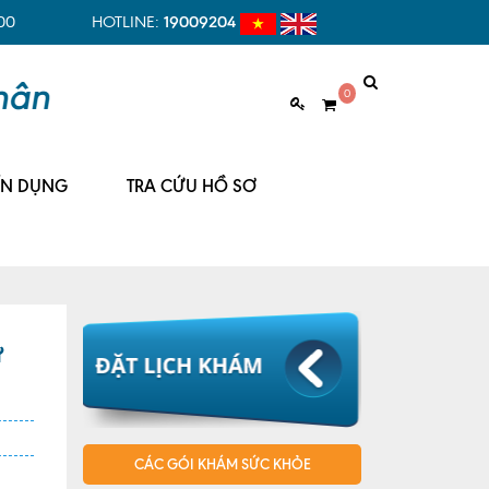
00
HOTLINE:
19009204
0
ỂN DỤNG
TRA CỨU HỒ SƠ
ư
CÁC GÓI KHÁM SỨC KHỎE