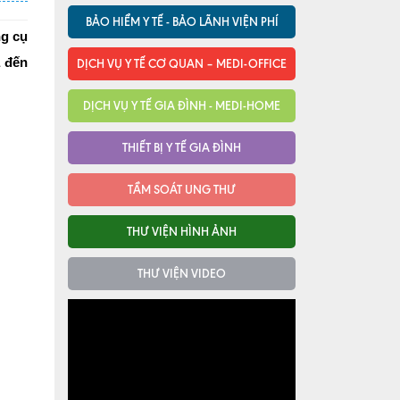
BẢO HIỂM Y TẾ - BẢO LÃNH VIỆN PHÍ
ng cụ
à đến
DỊCH VỤ Y TẾ CƠ QUAN – MEDI-OFFICE
DỊCH VỤ Y TẾ GIA ĐÌNH - MEDI-HOME
THIẾT BỊ Y TẾ GIA ĐÌNH
TẦM SOÁT UNG THƯ
THƯ VIỆN HÌNH ẢNH
THƯ VIỆN VIDEO