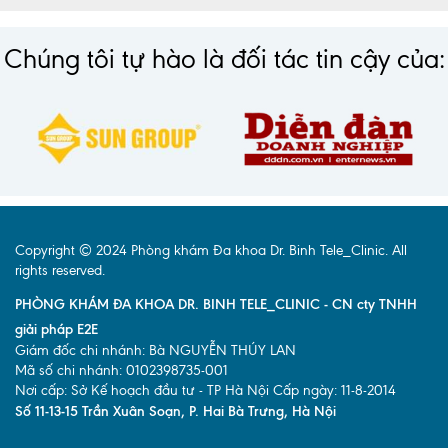
Chúng tôi tự hào là đối tác tin cậy của:
Copyright © 2024 Phòng khám Đa khoa Dr. Binh Tele_Clinic. All
rights reserved.
PHÒNG KHÁM ĐA KHOA DR. BINH TELE_CLINIC - CN cty TNHH
giải pháp E2E
Giám đốc chi nhánh: Bà NGUYỄN THÚY LAN
Mã số chi nhánh: 0102398735-001
Nơi cấp: Sở Kế hoạch đầu tư - TP Hà Nội Cấp ngày: 11-8-2014
Số 11-13-15 Trần Xuân Soạn, P. Hai Bà Trưng, Hà Nội