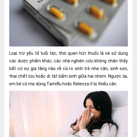
Ngoại
Sản - Phụ Khoa
Nhi
Da Liễu
Loại trừ yếu tố tuổi tác, thói quen hút thuốc lá và sử dụng
Mắt
các dược phẩm khác, các nhà nghiên cứu không nhận thấy
bất cứ sự gia tăng nào về rủi ro sinh trẻ nhẹ cân, sinh son,
Răng Hàm Mặt
thai chết lưu hoặc dị tật bẩm sinh giữa hai nhóm. Ngược lại,
Tai Mũi Họng
em bé có mẹ dùng Tamiflu hoặc Relenza ít bị thiếu cân.
Vật lý trị liệu hồi phục chức năng
Xét nghiệm
Xét nghiệm sàng lọc NIPT
Chẩn đoán hình ảnh