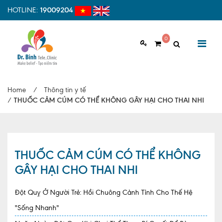
HOTLINE:
19009204
0
GIỚI THIỆU
Home
/
Thông tin y tế
Giới thiệu chung
/
THUỐC CẢM CÚM CÓ THỂ KHÔNG GÂY HẠI CHO THAI NHI
Tầm nhìn, sứ mệnh
Vì sao nên chọn Dr.Binh Tele_Clinic
THUỐC CẢM CÚM CÓ THỂ KHÔNG
Đội ngũ y bác sĩ
GÂY HẠI CHO THAI NHI
Cơ sở vật chất
Đột Quỵ Ở Người Trẻ: Hồi Chuông Cảnh Tỉnh Cho Thế Hệ
Hợp tác quốc tế
"Sống Nhanh"
Quy trình khám bệnh tại Dr. Binh