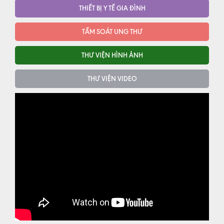
THIẾT BỊ Y TẾ GIA ĐÌNH
TẦM SOÁT UNG THƯ
THƯ VIỆN HÌNH ẢNH
THƯ VIỆN VIDEO