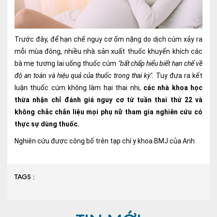
Nội soi tiêu hóa
Các gói khám sức khỏe
Trước đây, để hạn chế nguy cơ ốm nặng do dịch cúm xảy ra
Gói khám sức khỏe cá nhân định kỳ
mỗi mùa đông, nhiều nhà sản xuất thuốc khuyến khích các
bà mẹ tương lai uống thuốc cúm
"bất chấp hiểu biết hạn chế về
Gói khám tầm soát ung thư sớm
độ an toàn và hiệu quả của thuốc trong thai kỳ".
Tuy đưa ra kết
luận thuốc cúm không làm hại thai nhi,
các nhà khoa học
Gói quản lý mạn tính
thừa nhận chỉ đánh giá nguy cơ từ tuần thai thứ 22 và
Dịch vụ ưu đãi đặc biệt
không chắc chắn liệu mọi phụ nữ tham gia nghiên cứu có
thực sự dùng thuốc.
Bác sĩ online - Tư vấn từ xa
Nghiên cứu được công bố trên tạp chí y khoa BMJ của Anh
Bác sĩ gia đình chăm sóc y tế 24/7
Nhà thuốc GPP
TAGS :
Dịch vụ Y tế Cơ quan – MEDI-OFFICE
Dịch vụ Y tế gia đình – MEDI-HOME