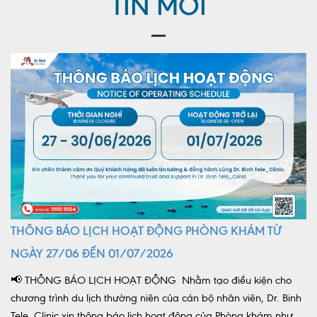
TIN MỚI
Lấy mẫu xét nghiệm tại nhà
Bảo hiểm Y tế
HỎI ĐÁP
Bảo lãnh viện phí
TUYỂN DỤNG
TRA CỨU HỒ SƠ
THÔNG BÁO LỊCH HOẠT ĐỘNG PHÒNG KHÁM TỪ
NGÀY 27/06 ĐẾN 01/07/2026
📢 THÔNG BÁO LỊCH HOẠT ĐỘNG Nhằm tạo điều kiện cho
chương trình du lịch thường niên của cán bộ nhân viên, Dr. Binh
Tele_Clinic xin thông báo lịch hoạt động của Phòng khám như