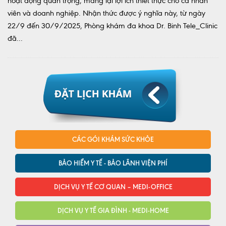
hoạt động quan trọng, mang lại lợi ích thiết thực cho cả nhân
viên và doanh nghiệp. Nhận thức được ý nghĩa này, từ ngày
22/9 đến 30/9/2025, Phòng khám đa khoa Dr. Binh Tele_Clinic
đã...
CÁC GÓI KHÁM SỨC KHỎE
BẢO HIỂM Y TẾ - BẢO LÃNH VIỆN PHÍ
DỊCH VỤ Y TẾ CƠ QUAN – MEDI-OFFICE
DỊCH VỤ Y TẾ GIA ĐÌNH - MEDI-HOME