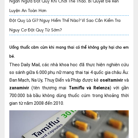
Ngăn Ngừa Đột Quỵ Khi Chơi Thể Thao. Bí Quyết Để Rèn
Luyện An Toàn Hơn
Quy trình khám BHYT
Đột Quỵ Là Gì? Nguy Hiểm Thế Nào? Vì Sao Cần Kiểm Tra
TRANG CHỦ
Hồ sơ năng lực phòng khám
Nguy Cơ Đột Quỵ Từ Sớm?
TIN TỨC
Thông tin y tế
Uống thuốc cảm cúm khi mang thai có thể không gây hại cho em
bé.
Tin Ưu đãi
Theo Daily Mail, các nhà khoa học đã thực hiện nghiên cứu
Tin sự kiện
so sánh giữa 6.000 phụ nữ mang thai tại 4 quốc gia châu Âu:
Đan Mạch, Na Uy, Thuỵ Điển và Pháp được kê
oseltamivir
và
Báo chí nói về chúng tôi
zanamivir
(tên thương mại
Tamiflu và Relenza
) với gần
700.000 bà bầu không dùng thuốc cúm trong khoảng thời
Tin tức BHYT
gian từ năm 2008 đến 2010.
DỊCH VỤ
Các chuyên khoa tại Phòng khám
Nội