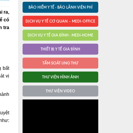
BẢO HIỂM Y TẾ - BẢO LÃNH VIỆN PHÍ
i ra,
ể có
DỊCH VỤ Y TẾ CƠ QUAN – MEDI-OFFICE
 tra
DỊCH VỤ Y TẾ GIA ĐÌNH - MEDI-HOME
THIẾT BỊ Y TẾ GIA ĐÌNH
TẦM SOÁT UNG THƯ
 bất
át vị
THƯ VIỆN HÌNH ẢNH
THƯ VIỆN VIDEO
thành
tuyệt
 như: