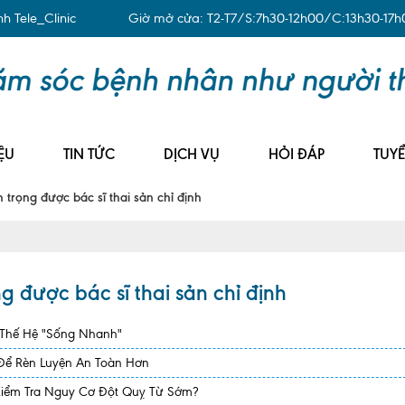
 Tele_Clinic
Giờ mở cửa: T2-T7/S:7h30-12h00/C:13h30-17h
ỆU
TIN TỨC
DỊCH VỤ
HỎI ĐÁP
TUY
trọng được bác sĩ thai sản chỉ định
 được bác sĩ thai sản chỉ định
 Thế Hệ "Sống Nhanh"
 Để Rèn Luyện An Toàn Hơn
Kiểm Tra Nguy Cơ Đột Quỵ Từ Sớm?