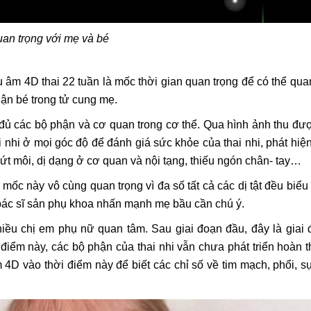
uan trọng với mẹ và bé
êu âm 4D thai 22 tuần là mốc thời gian quan trọng để có thể qua
phận bé trong tử cung mẹ.
ầy đủ các bộ phận và cơ quan trong cơ thể. Qua hình ảnh thu đư
 nhi ở mọi góc độ để đánh giá sức khỏe của thai nhi, phát hiệ
t môi, dị dạng ở cơ quan và nội tạng, thiếu ngón chân- tay…
mốc này vô cùng quan trọng vì đa số tất cả các dị tật đều biểu
bác sĩ sản phụ khoa nhấn mạnh mẹ bầu cần chú ý.
iều chị em phụ nữ quan tâm. Sau giai đoạn đầu, đây là giai
 điểm này, các bộ phận của thai nhi vẫn chưa phát triển hoàn t
 4D vào thời điểm này để biết các chỉ số về tim mạch, phổi, s