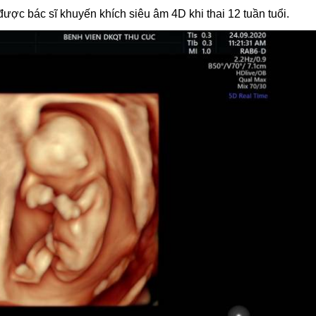
được bác sĩ khuyến khích siêu âm 4D khi thai 12 tuần tuổi.