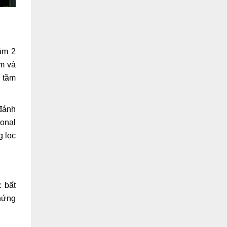
 âm 2
ảm và
p tầm
 đánh
ional
g lọc
c bất
chứng