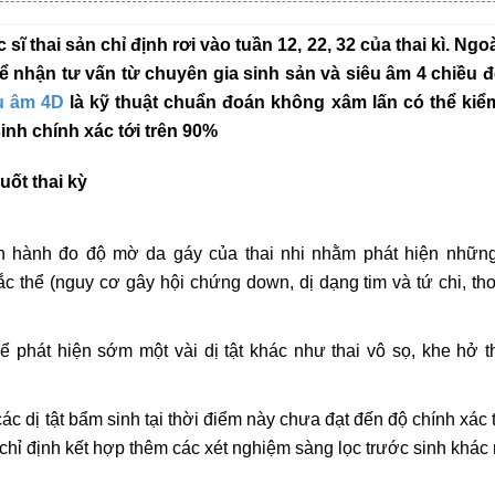
ĩ thai sản chỉ định rơi vào tuần 12, 22, 32 của thai kì. Ngoà
ể nhận tư vấn từ chuyên gia sinh sản và siêu âm 4 chiều đ
u âm 4D
là kỹ thuật chuẩn đoán không xâm lấn có thể kiểm
sinh chính xác tới trên 90%
uốt thai kỳ
iến hành đo độ mờ da gáy của thai nhi nhằm phát hiện những
c thể (nguy cơ gây hội chứng down, dị dạng tim và tứ chi, tho
ể phát hiện sớm một vài dị tật khác như thai vô sọ, khe hở 
c dị tật bẩm sinh tại thời điểm này chưa đạt đến độ chính xác 
 chỉ định kết hợp thêm các xét nghiệm sàng lọc trước sinh khác