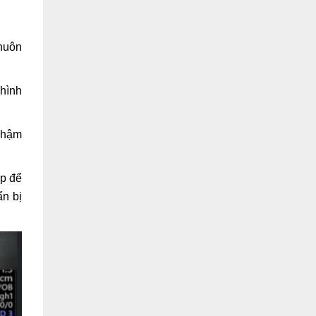
khuôn
 hình
 chậm
ệp để
n bị