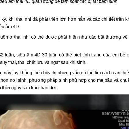
 siêu âm thai 4D quan trọng để tầm soát các dị tật bẩm sinh
kỳ, khi thai nhi đã phát triển lớn hơn hẳn và các chi tiết trên 
iêu âm 4D.
uộn ở thai nhi có thể được phát hiện như các bất thường về
32 tuần, siêu âm 4D 30 tuần có thể biết tình trạng của em bé
uy thai, thai chết lưu và ngạt sau khi sinh.
oạn này tuy không thể chữa trị nhưng vẫn có thể tìm cách can thi
chọn nơi sinh, phương pháp sinh phù hợp cho mẹ bầu và chuẩ
 thời ngay sau khi chào đời.