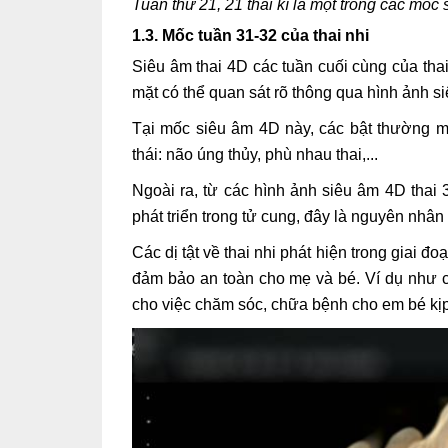
Tuần thứ 21, 21 thai kì là một trong các mốc
1.3. Mốc tuần 31-32 của thai nhi
Siêu âm thai 4D các tuần cuối cùng của thai 
mặt có thể quan sát rõ thông qua hình ảnh s
Tại mốc siêu âm 4D này, các bật thường m
thái: não úng thủy, phù nhau thai,...
Ngoài ra, từ các hình ảnh siêu âm 4D thai 
phát triển trong tử cung, đây là nguyên nhân s
Các dị tật về thai nhi phát hiện trong giai đ
đảm bảo an toàn cho mẹ và bé. Ví dụ như 
cho việc chăm sóc, chữa bệnh cho em bé kịp