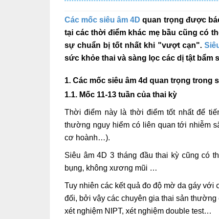
Các mốc siêu âm 4D
quan trọng được bác s
tại các thời điểm khác mẹ bầu cũng có th
sự chuẩn bị tốt nhất khi "vượt cạn".
Siê
sức khỏe thai và sàng lọc các dị tật bẩm 
1. Các mốc siêu âm 4d quan trọng trong s
1.1. Mốc 11-13 tuần của thai kỳ
Thời điểm này là thời điểm tốt nhất để t
thường nguy hiểm có liên quan tới nhiễm sắ
cơ hoành…).
Siêu âm 4D 3 tháng đầu thai kỳ cũng có th
bụng, không xương mũi …
Tuy nhiên các kết quả đo độ mờ da gáy với cá
đối, bởi vậy các chuyên gia thai sản thường
xét nghiệm NIPT, xét nghiệm double test…