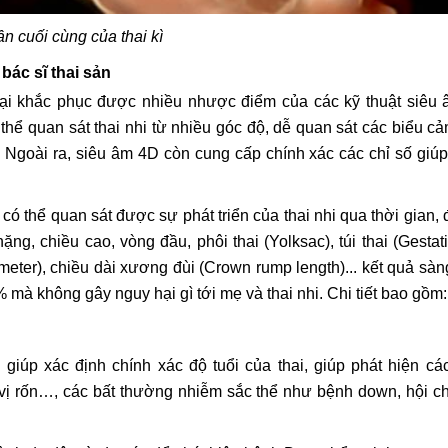
n cuối cùng của thai kì
 bác sĩ thai sản
 đại khắc phục được nhiều nhược điểm của các kỹ thuật siêu
 thể quan sát thai nhi từ nhiều góc độ, dễ quan sát các biểu c
 Ngoài ra, siêu âm 4D còn cung cấp chính xác các chỉ số giú
có thể quan sát được sự phát triển của thai nhi qua thời gian,
ặng, chiều cao, vòng đầu, phôi thai (Yolksac), túi thai (Gestat
meter), chiều dài xương đùi (Crown rump length)... kết quả sàn
% mà không gây nguy hại gì tới mẹ và thai nhi. Chi tiết bao gồm:
giúp xác định chính xác độ tuổi của thai, giúp phát hiện cá
t vị rốn…, các bất thường nhiễm sắc thể như bệnh down, hội 