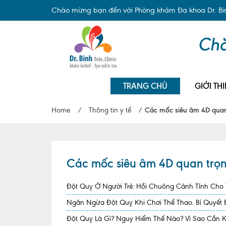
Chào mừng bạn đến với Phòng khám Đa khoa Dr. Binh
TRANG CHỦ
GIỚI THI
Home
/
Thông tin y tế
/
Các mốc siêu âm 4D quan 
Các mốc siêu âm 4D quan trọng
Đột Quỵ Ở Người Trẻ: Hồi Chuông Cảnh Tỉnh Cho
Ngăn Ngừa Đột Quỵ Khi Chơi Thể Thao. Bí Quyết
Đột Quỵ Là Gì? Nguy Hiểm Thế Nào? Vì Sao Cần 