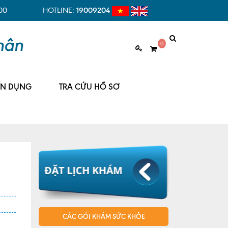
00
HOTLINE:
19009204
0
ỂN DỤNG
TRA CỨU HỒ SƠ
CÁC GÓI KHÁM SỨC KHỎE