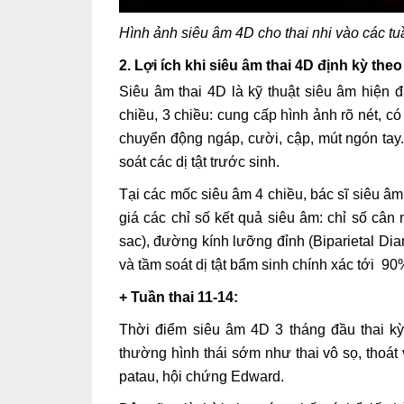
Hình ảnh siêu âm 4D cho thai nhi vào các tuầ
2. Lợi ích khi siêu âm thai 4D định kỳ theo
Siêu âm thai 4D là kỹ thuật siêu âm hiện
chiều, 3 chiều: cung cấp hình ảnh rõ nét, có
chuyển động ngáp, cười, cập, mút ngón tay.
soát các dị tật trước sinh.
Tại các mốc siêu âm 4 chiều, bác sĩ siêu âm 
giá các chỉ số kết quả siêu âm: chỉ số cân n
sac), đường kính lưỡng đỉnh (Biparietal Dia
và tầm soát dị tật bẩm sinh chính xác tới 90
+ Tuần thai 11-14:
Thời điểm siêu âm 4D 3 tháng đầu thai kỳ 
thường hình thái sớm như thai vô sọ, thoá
patau, hội chứng Edward.