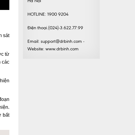
Hà Nội
HOTLINE: 1900 9204
Điện thoại.(024)-3.622.77.99
n sát
Email: support@drbinh.com -
Website: www.drbinh.com
ợc từ
n các
 hiện
 đoạn
hiện.
ự bất