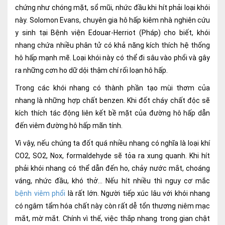
chứng như chóng mặt, sổ mũi, nhức đầu khi hít phải loại khói
này. Solomon Evans, chuyên gia hô hấp kiêm nhà nghiên cứu
y sinh tại Bệnh viện Edouar-Herriot (Pháp) cho biết, khói
nhang chứa nhiều phân tử có khả năng kích thích hệ thống
hô hấp mạnh mẽ. Loại khói này có thể đi sâu vào phổi và gây
ra những cơn ho dữ dội thậm chí rối loạn hô hấp.
Trong các khói nhang có thành phần tạo mùi thơm của
nhang là những hợp chất benzen. Khi đốt cháy chất độc sẽ
kích thích tác động liên kết bề mặt của đường hô hấp dẫn
đến viêm đường hô hấp mãn tính.
Vì vậy, nếu chúng ta đốt quá nhiều nhang có nghĩa là loại khí
CO2, SO2, Nox, formaldehyde sẽ tỏa ra xung quanh. Khi hít
phải khói nhang có thể dẫn đến ho, chảy nước mắt, choáng
váng, nhức đầu, khó thở… Nếu hít nhiều thì nguy cơ mắc
bệnh viêm phổi
là rất lớn. Người tiếp xúc lâu với khói nhang
có ngâm tẩm hóa chất này còn rất dễ tổn thương niêm mạc
mắt, mờ mắt. Chính vì thế, việc thắp nhang trong gian chật