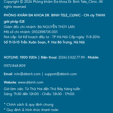
Copyright © 2024 Phòng khám Đa khoa Dr. Binh Tele_Clinic. All
rights reserved.
PHÒNG KHÁM ĐA KHOA DR. BINH TELE_CLINIC - CN cty TNHH
giải pháp E2E
Giám đốc chi nhánh: Bà NGUYỄN THÚY LAN
Mã số chi nhánh: 0102398735-001
Nơi cấp: Sở Kế hoạch đầu tư - TP Hà Nội Cấp ngày: 11-8-2014
Số 11-13-15 Trần Xuân Soạn, P. Hai Bà Trưng, Hà Nội
HOTLINE: 1900 9204 | Điện thoại:
(024)-3.622.77.99 -
Mobile:
0972.848.809
Email:
info@drbinh.com | support@drbinh.com
Website:
www.drbinh.com
Giờ làm việc: Từ Thứ Hai đến Thứ Bảy hàng tuần
Sáng: 7h30 đến 12h00 - Chiều: 13h30 - 17h00
* Chính sách & quy định chung
* Quy định & hình thức thanh toán