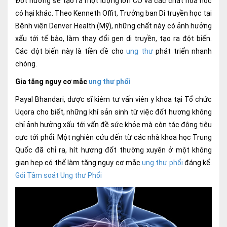
Đốt hương sẽ tạo ra một lượng lớn CO và các chất hóa học
Nội soi tiêu hóa
có hại khác. Theo Kenneth Offit, Trưởng ban Di truyền học tại
Bệnh viện Denver Health (Mỹ), những chất này có ảnh hưởng
Các gói khám sức khỏe
xấu tới tế bào, làm thay đổi gen di truyền, tạo ra đột biến.
Các đột biến này là tiền đề cho
ung thư
phát triển nhanh
Gói khám sức khỏe cá nhân định kỳ
chóng.
Gói khám tầm soát ung thư sớm
Gia tăng nguy cơ mắc
ung thư phổi
Gói quản lý mạn tính
Payal Bhandari, dược sĩ kiêm tư vấn viên y khoa tại Tổ chức
Uqora cho biết, những khí sản sinh từ việc đốt hương không
Dịch vụ ưu đãi đặc biệt
chỉ ảnh hưởng xấu tới vấn đề sức khỏe mà còn tác động tiêu
Bác sĩ online - Tư vấn từ xa
cực tới phổi. Một nghiên cứu đến từ các nhà khoa học Trung
Quốc đã chỉ ra, hít hương đốt thường xuyên ở một không
Bác sĩ gia đình chăm sóc y tế 24/7
gian hẹp có thể làm tăng nguy cơ mắc
ung thư phổi
đáng kể.
Gói Tầm soát Ung thư Phổi
Nhà thuốc GPP
Dịch vụ Y tế Cơ quan – MEDI-OFFICE
Dịch vụ Y tế gia đình – MEDI-HOME