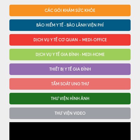
CÁC GÓI KHÁM SỨC KHỎE
BẢO HIỂM Y TẾ - BẢO LÃNH VIỆN PHÍ
DỊCH VỤ Y TẾ CƠ QUAN – MEDI-OFFICE
DỊCH VỤ Y TẾ GIA ĐÌNH - MEDI-HOME
THIẾT BỊ Y TẾ GIA ĐÌNH
TẦM SOÁT UNG THƯ
THƯ VIỆN HÌNH ẢNH
THƯ VIỆN VIDEO