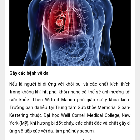
Lấy mẫu xét nghiệm tại nhà
Bảo hiểm Y tế
HỎI ĐÁP
Bảo lãnh viện phí
TUYỂN DỤNG
TRA CỨU HỒ SƠ
Gây các bệnh về da
Nếu là người bị dị ứng với khói bụi và các chất kích thích
trong không khí, hít phải khói nhang có thể sẽ ảnh hưởng tới
sức khỏe. Theo Wilfred Marion phó giáo sư y khoa kiêm
Trưởng ban da liễu tại Trung tâm Sức khỏe Memorial Sloan-
Kettering thuộc Đại học Weill Cornell Medical College, New
York (Mỹ), khi hương bị đốt cháy, các chất độc và chất gây dị
ứng sẽ tiếp xúc với da, làm phá hủy sebum.