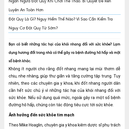
Ngăn Ngừa Đột Quỵ Khi Chơi Thể Thao. Bí Quyết Để Rèn
Luyện An Toàn Hơn
Quy trình khám BHYT
Đột Quỵ Là Gì? Nguy Hiểm Thế Nào? Vì Sao Cần Kiểm Tra
TRANG CHỦ
Hồ sơ năng lực phòng khám
Nguy Cơ Đột Quỵ Từ Sớm?
TIN TỨC
Thông tin y tế
Bạn có biết những tác hại của khói nhang đối với sức khỏe? Lạm
dụng hương đốt trong nhà có thể gây ra bệnh đường hô hấp và một
Tin Ưu đãi
số bệnh khác.
Tin sự kiện
Không ít người cho rằng đốt nhang mang lại mùi thơm dễ
chịu, nhẹ nhàng, giúp thư giãn và tăng cường tập trung. Tuy
Báo chí nói về chúng tôi
nhiên, theo các chuyên gia y khoa, khi đốt nhang người dân
cần hết sức chú ý vì những tác hại của khói nhang đối với
Tin tức BHYT
sức khỏe. Nếu sử dụng quá mức, ngoài gây ra một số bệnh
DỊCH VỤ
đường hô hấp, chúng còn tác động tiêu cực tới sức khỏe.
Các chuyên khoa tại Phòng khám
Ảnh hưởng đến sức khỏe tim mạch
Nội
Theo Mike Hoaglin, chuyên gia y khoa kiêm dược sĩ phụ trách