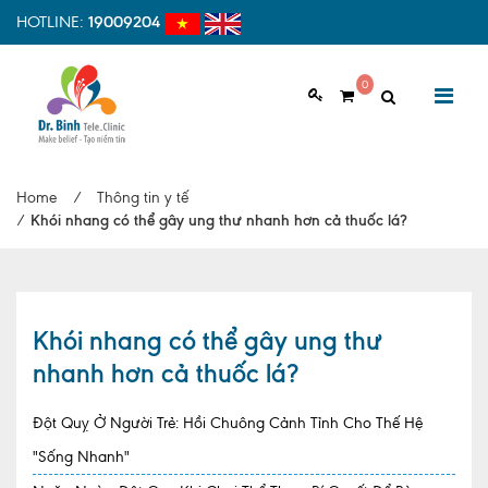
HOTLINE:
19009204
0
GIỚI THIỆU
Home
/
Thông tin y tế
Giới thiệu chung
/
Khói nhang có thể gây ung thư nhanh hơn cả thuốc lá?
Tầm nhìn, sứ mệnh
Vì sao nên chọn Dr.Binh Tele_Clinic
Khói nhang có thể gây ung thư
Đội ngũ y bác sĩ
nhanh hơn cả thuốc lá?
Cơ sở vật chất
Đột Quỵ Ở Người Trẻ: Hồi Chuông Cảnh Tỉnh Cho Thế Hệ
Hợp tác quốc tế
"Sống Nhanh"
Quy trình khám bệnh tại Dr. Binh