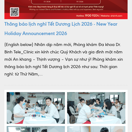
Thông báo lịch nghỉ Tết Dương Lịch 2026 - New Year
Holiday Announcement 2026
(English below) Nhân dịp năm mới, Phòng khám Đa khoa Dr.
Binh Tele_Clinic xin kính chúc Quý Khách và gia đình một năm
mới An khang – Thịnh vượng – Vạn sự như ý! Phòng khám xin
thông báo lịch nghỉ Tết Dương lịch 2026 như sau: Thời gian
nghỉ: từ Thứ Năm,...