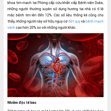
khoa tim mạch tại Phòng cấp cứu khẩn cấp Bệnh viện Duke,
Ngoại
những người thường xuyên sử dụng hương tại nhà có tỉ lệ
mắc bệnh tim lên đến 12%. Các số liệu thống kê cũng cho
Sản - Phụ Khoa
thấy, những người này sở hữu nguy cơ
đột quỵ
và
bệnh mạch
Nhi
vành
cao hơn 20% so với những người khác.
Da Liễu
Mắt
Răng Hàm Mặt
Tai Mũi Họng
Vật lý trị liệu hồi phục chức năng
Xét nghiệm
Xét nghiệm sàng lọc NIPT
Nhiễm độc tế bào
Chẩn đoán hình ảnh