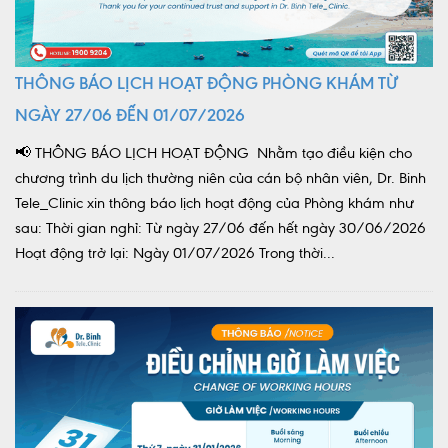
THÔNG BÁO LỊCH HOẠT ĐỘNG PHÒNG KHÁM TỪ
NGÀY 27/06 ĐẾN 01/07/2026
📢 THÔNG BÁO LỊCH HOẠT ĐỘNG Nhằm tạo điều kiện cho
chương trình du lịch thường niên của cán bộ nhân viên, Dr. Binh
Tele_Clinic xin thông báo lịch hoạt động của Phòng khám như
sau: Thời gian nghỉ: Từ ngày 27/06 đến hết ngày 30/06/2026
Hoạt động trở lại: Ngày 01/07/2026 Trong thời...