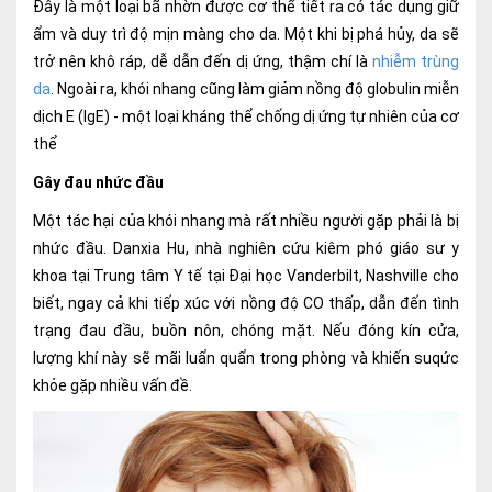
Đây là một loại bã nhờn được cơ thể tiết ra có tác dụng giữ
ẩm và duy trì độ mịn màng cho da. Một khi bị phá hủy, da sẽ
trở nên khô ráp, dễ dẫn đến dị ứng, thậm chí là
nhiễm trùng
da
. Ngoài ra, khói nhang cũng làm giảm nồng độ globulin miễn
dịch E (IgE) - một loại kháng thể chống dị ứng tự nhiên của cơ
thể
Gây đau nhức đầu
Một tác hại của khói nhang mà rất nhiều người gặp phải là bị
nhức đầu. Danxia Hu, nhà nghiên cứu kiêm phó giáo sư y
khoa tại Trung tâm Y tế tại Đại học Vanderbilt, Nashville cho
biết, ngay cả khi tiếp xúc với nồng độ CO thấp, dẫn đến tình
trạng đau đầu, buồn nôn, chóng mặt. Nếu đóng kín cửa,
lượng khí này sẽ mãi luẩn quẩn trong phòng và khiến suqức
khỏe gặp nhiều vấn đề.