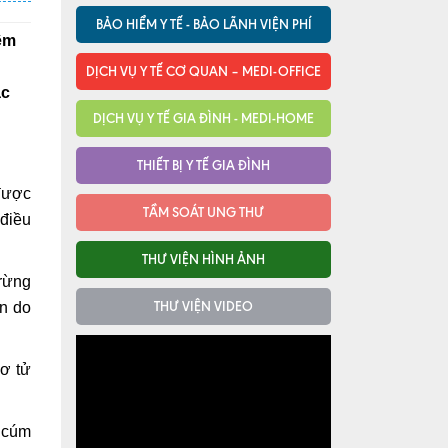
BẢO HIỂM Y TẾ - BẢO LÃNH VIỆN PHÍ
êm
DỊCH VỤ Y TẾ CƠ QUAN – MEDI-OFFICE
ắc
DỊCH VỤ Y TẾ GIA ĐÌNH - MEDI-HOME
THIẾT BỊ Y TẾ GIA ĐÌNH
được
TẦM SOÁT UNG THƯ
 điều
THƯ VIỆN HÌNH ẢNH
 rừng
THƯ VIỆN VIDEO
ện do
cơ tử
h cúm