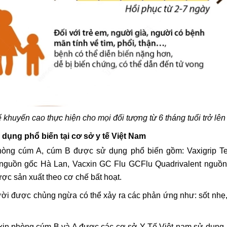
khuyến cao thực hiện cho mọi đối tượng từ 6 tháng tuổi trở lên
 dụng phổ biến tại cơ sở y tế Việt Nam
 phòng cúm A, cúm B được sử dụng phổ biến gồm: Vaxigrip Te
nguồn gốc Hà Lan, Vacxin GC Flu GCFlu Quadrivalent nguồn
ợc sản xuất theo cơ chế bất hoạt.
gười được chủng ngừa có thể xảy ra các phản ứng như: sốt nhẹ
vắc xin phòng cúm B và A được các cơ sở Y Tế Việt nam sử dụng