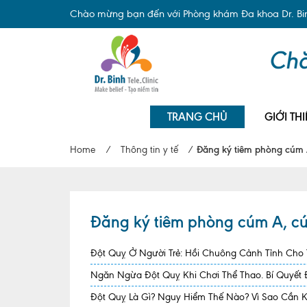
Chào mừng bạn đến với Phòng khám Đa khoa Dr. Binh
TRANG CHỦ
GIỚI THI
Home
/
Thông tin y tế
/
Đăng ký tiêm phòng cúm A
Đăng ký tiêm phòng cúm A, cúm
Đột Quỵ Ở Người Trẻ: Hồi Chuông Cảnh Tỉnh Cho
Ngăn Ngừa Đột Quỵ Khi Chơi Thể Thao. Bí Quyết
Đột Quỵ Là Gì? Nguy Hiểm Thế Nào? Vì Sao Cần 