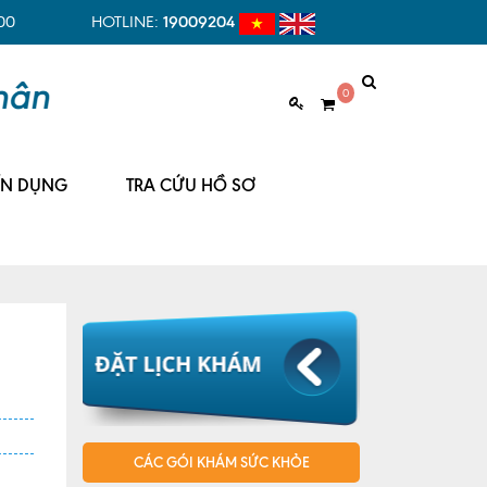
00
HOTLINE:
19009204
0
ỂN DỤNG
TRA CỨU HỒ SƠ
CÁC GÓI KHÁM SỨC KHỎE