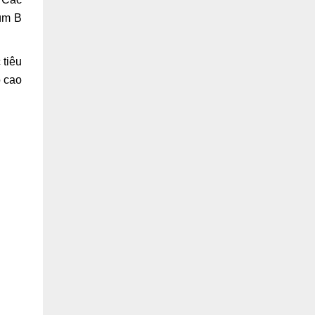
cúm B
 tiêu
ộ cao