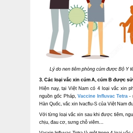
Lý do nen tiêm phòng cúm được Bộ Y tế 
3. Các loại vắc xin cúm A, cúm B được sử
Hiện nay, tại Việt Nam có 4 loại vắc xin
nguồn gốc Pháp,
Vaccine Influvac Tetra
- 
Hàn Quốc, vắc xin Ivacflu-S của Việt Nam đư
Với từng loại vắc xin sau khi được tiêm, n
chịu, đau cơ, sưng chỗ viêm…
Vacxin Influvac Tetra là một trong 4 loại 