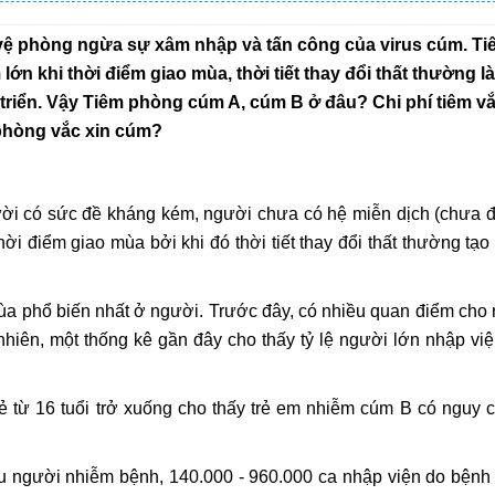
 vệ phòng ngừa sự xâm nhập và tấn công của virus cúm. Ti
n khi thời điểm giao mùa, thời tiết thay đổi thất thường là
t triển. Vậy Tiêm phòng cúm A, cúm B ở đâu? Chi phí tiêm v
m phòng vắc xin cúm?
ời có sức đề kháng kém, người chưa có hệ miễn dịch (chưa 
i điểm giao mùa bởi khi đó thời tiết thay đổi thất thường tạo
ùa phổ biến nhất ở người. Trước đây, có nhiều quan điểm cho
iên, một thống kê gần đây cho thấy tỷ lệ người lớn nhập vi
ẻ từ 16 tuổi trở xuống cho thấy trẻ em nhiễm cúm B có nguy 
iệu người nhiễm bệnh, 140.000 - 960.000 ca nhập viện do bện