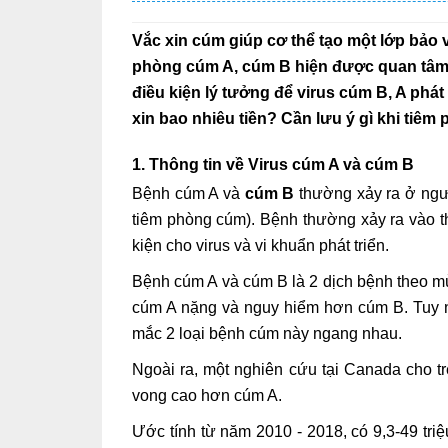
Vắc xin cúm giúp cơ thể tạo một lớp bảo
phòng cúm A, cúm B hiện được quan tâm lớ
điều kiện lý tưởng để virus cúm B, A phá
xin bao nhiêu tiền? Cần lưu ý gì khi tiê
1. Thông tin về Virus cúm A và cúm B
Bệnh cúm A và
cúm B
thường xảy ra ở ngư
tiêm phòng cúm). Bệnh thường xảy ra vào thờ
kiện cho virus và vi khuẩn phát triển.
Bệnh cúm A và cúm B là 2 dịch bệnh theo m
cúm A nặng và nguy hiểm hơn cúm B. Tuy nh
mắc 2 loại bệnh cúm này ngang nhau.
Ngoài ra, một nghiên cứu tại Canada cho tr
vong cao hơn cúm A.
Ước tính từ năm 2010 - 2018, có 9,3-49 tr