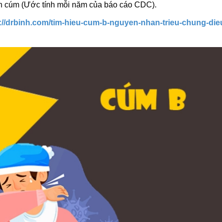
h cúm (Ước tính mỗi năm của báo cáo CDC).
://drbinh.com/tim-hieu-cum-b-nguyen-nhan-trieu-chung-dieu-