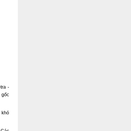
tra -
 gốc
, khó
. Các