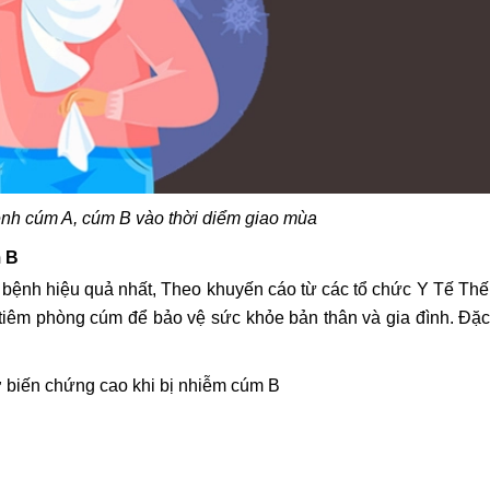
ệnh cúm A, cúm B vào thời diểm giao mùa
m B
bệnh hiệu quả nhất, Theo khuyến cáo từ các tổ chức Y Tế Thế
n tiêm phòng cúm để bảo vệ sức khỏe bản thân và gia đình. Đặc
ơ biến chứng cao khi bị nhiễm cúm B