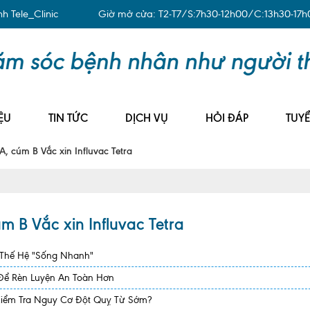
 Tele_Clinic
Giờ mở cửa: T2-T7/S:7h30-12h00/C:13h30-17h
ỆU
TIN TỨC
DỊCH VỤ
HỎI ĐÁP
TUY
, cúm B Vắc xin Influvac Tetra
 B Vắc xin Influvac Tetra
 Thế Hệ "Sống Nhanh"
 Để Rèn Luyện An Toàn Hơn
Kiểm Tra Nguy Cơ Đột Quỵ Từ Sớm?