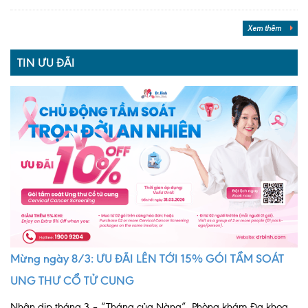
Lấy mẫu xét nghiệm tại nhà
Xem thêm
Bảo hiểm Y tế
TIN ƯU ĐÃI
HỎI ĐÁP
Bảo lãnh viện phí
TUYỂN DỤNG
TRA CỨU HỒ SƠ
Mừng ngày 8/3: ƯU ĐÃI LÊN TỚI 15% GÓI TẦM SOÁT
UNG THƯ CỔ TỬ CUNG
Nhân dịp tháng 3 – “Tháng của Nàng”, Phòng khám Đa khoa