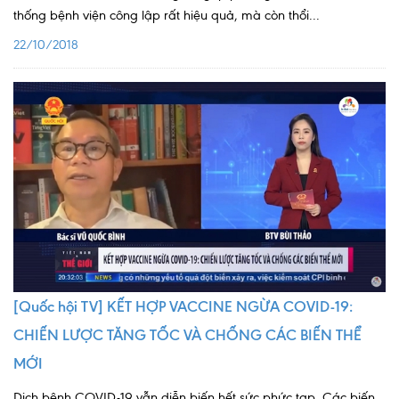
thống bệnh viện công lập rất hiệu quả, mà còn thổi...
22/10/2018
[Quốc hội TV] KẾT HỢP VACCINE NGỪA COVID-19:
CHIẾN LƯỢC TĂNG TỐC VÀ CHỐNG CÁC BIẾN THỂ
MỚI
Dịch bệnh COVID-19 vẫn diễn biến hết sức phức tạp. Các biến