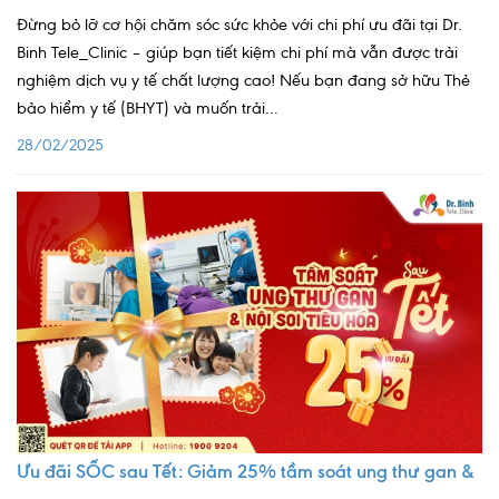
Đừng bỏ lỡ cơ hội chăm sóc sức khỏe với chi phí ưu đãi tại Dr.
Binh Tele_Clinic – giúp bạn tiết kiệm chi phí mà vẫn được trải
nghiệm dịch vụ y tế chất lượng cao! Nếu bạn đang sở hữu Thẻ
bảo hiểm y tế (BHYT) và muốn trải...
28/02/2025
Ưu đãi SỐC sau Tết: Giảm 25% tầm soát ung thư gan &