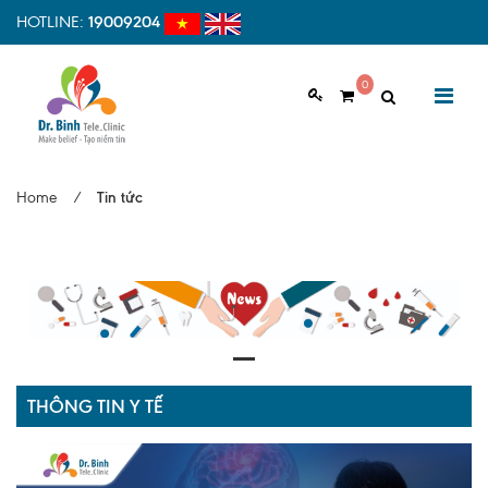
HOTLINE:
19009204
0
GIỚI THIỆU
Home
/
Tin tức
Giới thiệu chung
Tầm nhìn, sứ mệnh
Vì sao nên chọn Dr.Binh Tele_Clinic
Đội ngũ y bác sĩ
Cơ sở vật chất
THÔNG TIN Y TẾ
Hợp tác quốc tế
Quy trình khám bệnh tại Dr. Binh