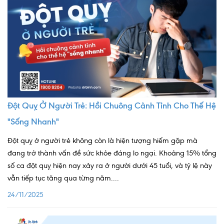
Quy trình khám BHYT
TRANG CHỦ
Hồ sơ năng lực phòng khám
TIN TỨC
Thông tin y tế
Tin Ưu đãi
Đột Quỵ Ở Người Trẻ: Hồi Chuông Cảnh Tỉnh Cho Thế Hệ
Tin sự kiện
"Sống Nhanh"
Báo chí nói về chúng tôi
Đột quỵ ở người trẻ không còn là hiện tượng hiếm gặp mà
đang trở thành vấn đề sức khỏe đáng lo ngại. Khoảng 15% tổng
Tin tức BHYT
số ca đột quỵ hiện nay xảy ra ở người dưới 45 tuổi, và tỷ lệ này
vẫn tiếp tục tăng qua từng năm....
DỊCH VỤ
Các chuyên khoa tại Phòng khám
24/11/2025
Nội