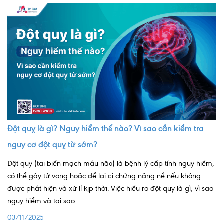
Nội soi tiêu hóa
Các gói khám sức khỏe
Gói khám sức khỏe cá nhân định kỳ
Gói khám tầm soát ung thư sớm
Gói quản lý mạn tính
Dịch vụ ưu đãi đặc biệt
Đột quỵ là gì? Nguy hiểm thế nào? Vì sao cần kiểm tra
Bác sĩ online - Tư vấn từ xa
nguy cơ đột quỵ từ sớm?
Bác sĩ gia đình chăm sóc y tế 24/7
Đột quỵ (tai biến mạch máu não) là bệnh lý cấp tính nguy hiểm,
Nhà thuốc GPP
có thể gây tử vong hoặc để lại di chứng nặng nề nếu không
được phát hiện và xử lí kịp thời. Việc hiểu rõ đột quỵ là gì, vì sao
Dịch vụ Y tế Cơ quan – MEDI-OFFICE
nguy hiểm và tại sao...
Dịch vụ Y tế gia đình – MEDI-HOME
03/11/2025