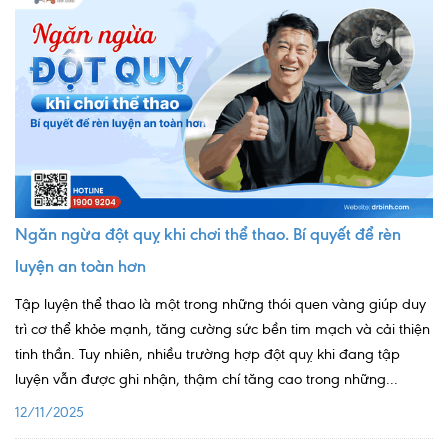
Ngoại
Sản - Phụ Khoa
Nhi
Da Liễu
Mắt
Răng Hàm Mặt
Ngăn ngừa đột quỵ khi chơi thể thao. Bí quyết để rèn
luyện an toàn hơn
Tai Mũi Họng
Tập luyện thể thao là một trong những thói quen vàng giúp duy
Vật lý trị liệu hồi phục chức năng
trì cơ thể khỏe mạnh, tăng cường sức bền tim mạch và cải thiện
Xét nghiệm
tinh thần. Tuy nhiên, nhiều trường hợp đột quỵ khi đang tập
luyện vẫn được ghi nhận, thậm chí tăng cao trong những...
Xét nghiệm sàng lọc NIPT
12/11/2025
Chẩn đoán hình ảnh