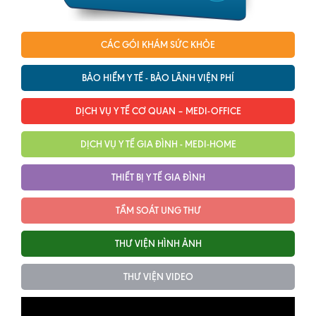
CÁC GÓI KHÁM SỨC KHỎE
BẢO HIỂM Y TẾ - BẢO LÃNH VIỆN PHÍ
DỊCH VỤ Y TẾ CƠ QUAN – MEDI-OFFICE
DỊCH VỤ Y TẾ GIA ĐÌNH - MEDI-HOME
THIẾT BỊ Y TẾ GIA ĐÌNH
TẦM SOÁT UNG THƯ
THƯ VIỆN HÌNH ẢNH
THƯ VIỆN VIDEO