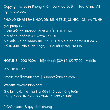
Copyright © 2024 Phòng khám Đa khoa Dr. Binh Tele_Clinic. All
rights reserved.
PHÒNG KHÁM ĐA KHOA DR. BINH TELE_CLINIC - CN cty TNHH
giải pháp E2E
Giám đốc chi nhánh: Bà NGUYỄN THÚY LAN
Mã số chi nhánh: 0102398735-001
Nơi cấp: Sở Kế hoạch đầu tư - TP Hà Nội Cấp ngày: 11-8-2014
Số 11-13-15 Trần Xuân Soạn, P. Hai Bà Trưng, Hà Nội
HOTLINE: 1900 9204 | Điện thoại:
(024)-3.622.77.99 -
Mobile:
0972.848.809
Email:
info@drbinh.com | support@drbinh.com
Website:
www.drbinh.com
Giờ làm việc: Từ Thứ Hai đến Thứ Bảy hàng tuần
Sáng: 7h30 đến 12h00 - Chiều: 13h30 - 17h00
* Chính sách & quy định chung