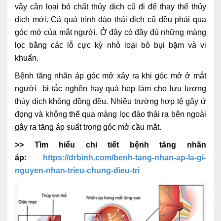
vậy cần loại bỏ chất thủy dịch cũ đi để thay thế thủy
Ngoại
dịch mới. Cả quá trình đào thải dịch cũ đều phải qua
Sản - Phụ Khoa
góc mở của mắt người. Ở đây có đầy đủ những màng
lọc bằng các lỗ cực kỳ nhỏ loại bỏ bụi bặm và vi
Nhi
khuẩn.
Da Liễu
Bệnh tăng nhãn áp góc mở xảy ra khi góc mở ở mắt
người bị tắc nghẽn hay quá hẹp làm cho lưu lượng
Mắt
thủy dịch không đồng đều. Nhiều trường hợp tệ gây ứ
Răng Hàm Mặt
đọng và không thể qua màng lọc đào thải ra bên ngoài
gây ra tăng áp suất trong góc mở cầu mắt.
Tai Mũi Họng
>> Tìm hiểu chi tiết bệnh tăng nhãn
Vật lý trị liệu hồi phục chức năng
áp:
https://drbinh.com/benh-tang-nhan-ap-la-gi-
nguyen-nhan-trieu-chung-dieu-tri
Xét nghiệm
Xét nghiệm sàng lọc NIPT
Chẩn đoán hình ảnh