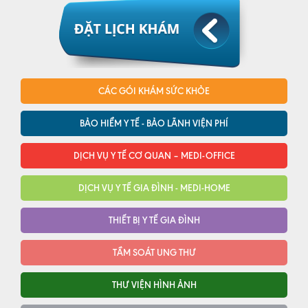
CÁC GÓI KHÁM SỨC KHỎE
BẢO HIỂM Y TẾ - BẢO LÃNH VIỆN PHÍ
DỊCH VỤ Y TẾ CƠ QUAN – MEDI-OFFICE
DỊCH VỤ Y TẾ GIA ĐÌNH - MEDI-HOME
THIẾT BỊ Y TẾ GIA ĐÌNH
TẦM SOÁT UNG THƯ
THƯ VIỆN HÌNH ẢNH