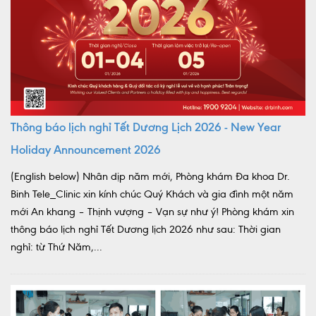
Thông báo lịch nghỉ Tết Dương Lịch 2026 - New Year
Holiday Announcement 2026
(English below) Nhân dịp năm mới, Phòng khám Đa khoa Dr.
Binh Tele_Clinic xin kính chúc Quý Khách và gia đình một năm
mới An khang – Thịnh vượng – Vạn sự như ý! Phòng khám xin
thông báo lịch nghỉ Tết Dương lịch 2026 như sau: Thời gian
nghỉ: từ Thứ Năm,...