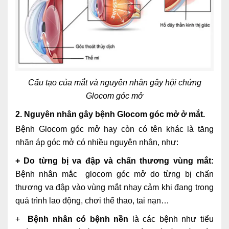
Nội soi tiêu hóa
Các gói khám sức khỏe
Gói khám sức khỏe cá nhân định kỳ
Gói khám tầm soát ung thư sớm
Cấu tạo của mắt và nguyên nhân gây hội chứng
Gói quản lý mạn tính
Glocom góc mở
2. Nguyên nhân gây bệnh Glocom góc mở ở mắt.
Dịch vụ ưu đãi đặc biệt
Bệnh Glocom góc mở hay còn có tên khác là tăng
Bác sĩ online - Tư vấn từ xa
nhãn áp góc mở có nhiều nguyên nhân, như:
Bác sĩ gia đình chăm sóc y tế 24/7
+ Do từng bị va đập và chấn thương vùng mắt:
Bệnh nhân mắc glocom góc mở do từng bị chấn
Nhà thuốc GPP
thương va đập vào vùng mắt nhạy cảm khi đang trong
Dịch vụ Y tế Cơ quan – MEDI-OFFICE
quá trình lao động, chơi thể thao, tai nạn…
+
Bệnh nhân có bệnh nền
là các bệnh như tiểu
Dịch vụ Y tế gia đình – MEDI-HOME