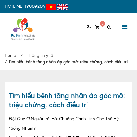
HOTLINE:
19009204
0
GIỚI THIỆU
Home
/
Thông tin y tế
Giới thiệu chung
/
Tìm hiểu bệnh tăng nhãn áp góc mở: triệu chứng, cách điều trị
Tầm nhìn, sứ mệnh
Vì sao nên chọn Dr.Binh Tele_Clinic
Tìm hiểu bệnh tăng nhãn áp góc mở:
Đội ngũ y bác sĩ
triệu chứng, cách điều trị
Cơ sở vật chất
Đột Quỵ Ở Người Trẻ: Hồi Chuông Cảnh Tỉnh Cho Thế Hệ
Hợp tác quốc tế
"Sống Nhanh"
Quy trình khám bệnh tại Dr. Binh