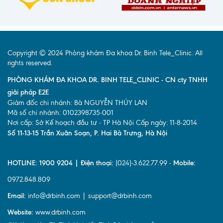
Copyright © 2024 Phòng khám Đa khoa Dr. Binh Tele_Clinic. All
rights reserved.
PHÒNG KHÁM ĐA KHOA DR. BINH TELE_CLINIC - CN cty TNHH
giải pháp E2E
Giám đốc chi nhánh: Bà NGUYỄN THÚY LAN
Mã số chi nhánh: 0102398735-001
Nơi cấp: Sở Kế hoạch đầu tư - TP Hà Nội Cấp ngày: 11-8-2014
Số 11-13-15 Trần Xuân Soạn, P. Hai Bà Trưng, Hà Nội
HOTLINE: 1900 9204 | Điện thoại:
(024)-3.622.77.99 -
Mobile:
0972.848.809
Email:
info@drbinh.com | support@drbinh.com
Website:
www.drbinh.com