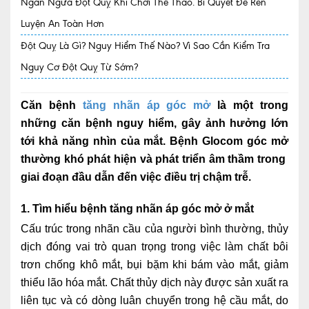
Ngăn Ngừa Đột Quỵ Khi Chơi Thể Thao. Bí Quyết Để Rèn
Luyện An Toàn Hơn
Quy trình khám BHYT
Đột Quỵ Là Gì? Nguy Hiểm Thế Nào? Vì Sao Cần Kiểm Tra
TRANG CHỦ
Hồ sơ năng lực phòng khám
Nguy Cơ Đột Quỵ Từ Sớm?
TIN TỨC
Thông tin y tế
Căn bệnh
tăng nhãn áp góc mở
là một trong
những căn bệnh nguy hiểm, gây ảnh hưởng lớn
Tin Ưu đãi
tới khả năng nhìn của mắt. Bệnh Glocom góc mở
thường khó phát hiện và phát triển âm thầm trong
Tin sự kiện
giai đoạn đầu dẫn đến việc điều trị chậm trễ.
Báo chí nói về chúng tôi
1. Tìm hiểu bệnh tăng nhãn áp góc mở ở mắt
Tin tức BHYT
Cấu trúc trong nhãn cầu của người bình thường, thủy
DỊCH VỤ
dịch đóng vai trò quan trọng trong việc làm chất bôi
trơn chống khô mắt, bụi bặm khi bám vào mắt, giảm
Các chuyên khoa tại Phòng khám
thiểu lão hóa mắt. Chất thủy dịch này được sản xuất ra
Nội
liên tục và có dòng luân chuyển trong hệ cầu mắt, do