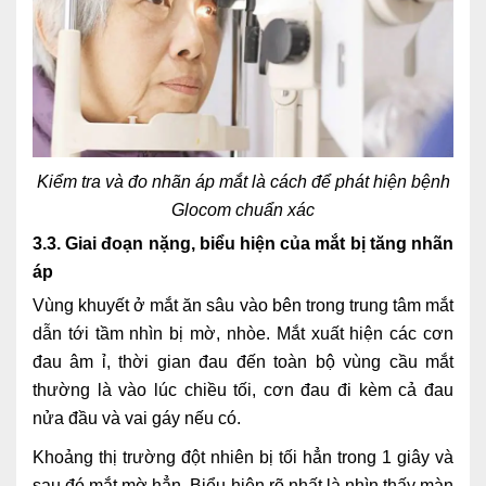
Kiểm tra và đo nhãn áp mắt là cách để phát hiện bệnh
Glocom chuẩn xác
3.3. Giai đoạn nặng, biểu hiện của mắt bị tăng nhãn
áp
Vùng khuyết ở mắt ăn sâu vào bên trong trung tâm mắt
dẫn tới tầm nhìn bị mờ, nhòe. Mắt xuất hiện các cơn
đau âm ỉ, thời gian đau đến toàn bộ vùng cầu mắt
thường là vào lúc chiều tối, cơn đau đi kèm cả đau
nửa đầu và vai gáy nếu có.
Khoảng thị trường đột nhiên bị tối hẳn trong 1 giây và
sau đó mắt mờ hẳn. Biểu hiện rõ nhất là nhìn thấy màn