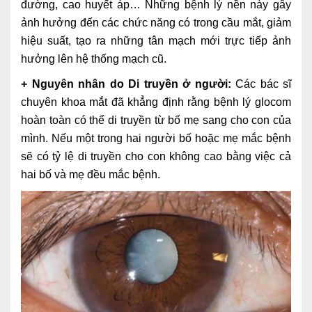
đường, cao huyết áp… Những bệnh lý nền này gây
Lấy mẫu xét nghiệm tại nhà
ảnh hưởng đến các chức năng có trong cầu mắt, giảm
hiệu suất, tạo ra những tân mạch mới trực tiếp ảnh
Bảo hiểm Y tế
hưởng lên hệ thống mạch cũ.
HỎI ĐÁP
Bảo lãnh viện phí
+ Nguyên nhân do Di truyền ở người:
Các bác sĩ
chuyên khoa mắt đã khẳng định rằng bệnh lý glocom
TUYỂN DỤNG
TRA CỨU HỒ SƠ
hoàn toàn có thể di truyền từ bố mẹ sang cho con của
mình. Nếu một trong hai người bố hoặc mẹ mắc bệnh
sẽ có tỷ lệ di truyền cho con không cao bằng việc cả
hai bố và mẹ đều mắc bệnh.